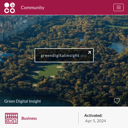
Community
greendigitalinsight
.eco
Green Digital Insight
Activated:
Business
Apr 5, 2024