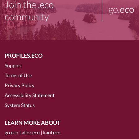
Join the .eco
go
.eco
community
PROFILES.ECO
Support
Terms of Use
Privacy Policy
Accessibility Statement
System Status
LEARN MORE ABOUT
go.eco
|
allez.eco
|
kauf.eco