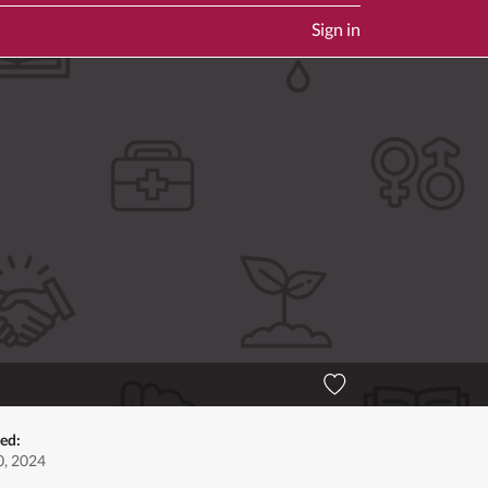
Sign in
ed:
, 2024