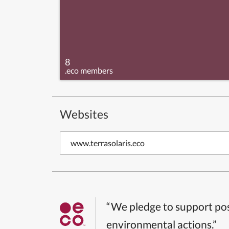
8
.eco members
Websites
www.terrasolaris.eco
“We pledge to support pos
environmental actions.”