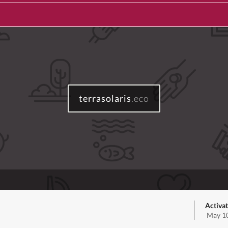
terrasolaris
.eco
Activat
May 10