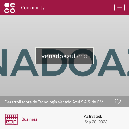
Community
venadoazul
.eco
Desarrolladora de Tecnología Venado Azul S.A.S. de C.V.
Activated:
Business
Sep 28, 2023