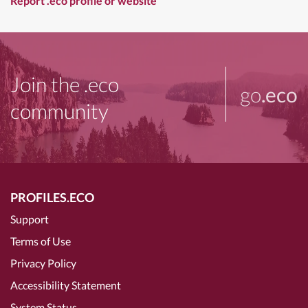
Report .eco profile or website
Join the .eco
go
.eco
community
PROFILES.ECO
Support
Terms of Use
Privacy Policy
Accessibility Statement
System Status