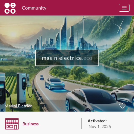
Community
masinielectrice
.eco
Masini Elctrice
Activated:
Business
Nov 1, 2025