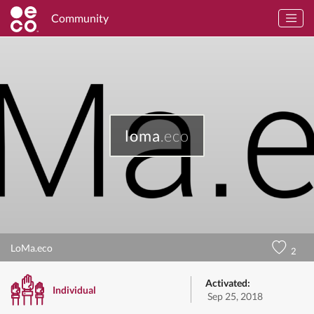
Community
loma
.eco
LoMa.eco
2
Activated:
Individual
Sep 25, 2018