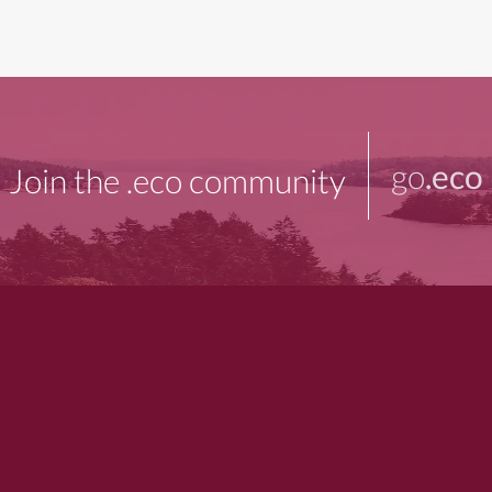
go
.eco
Join the .eco community