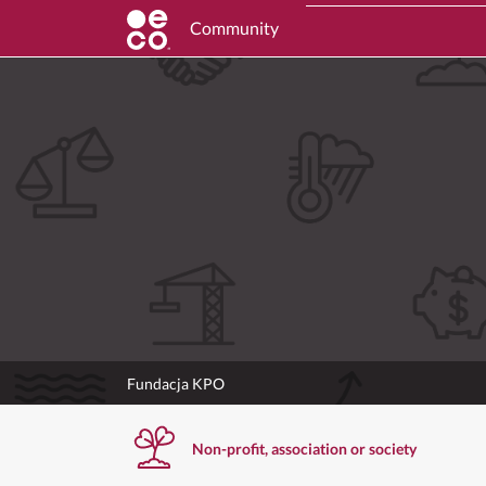
Community
Fundacja KPO
Non-profit, association or society