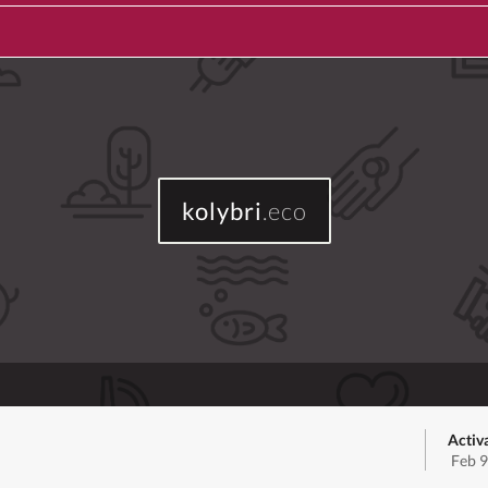
kolybri
.eco
Activ
Feb 9