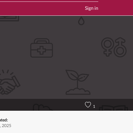
Sign in
1
ated:
, 2025