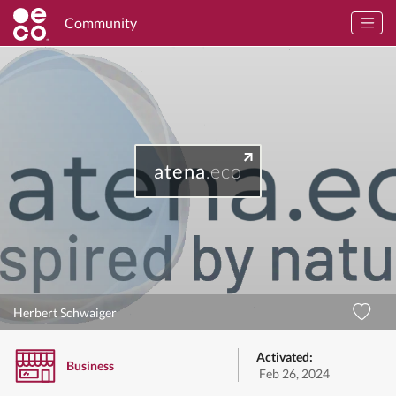
Community
atena
.eco
Herbert Schwaiger
Activated:
Business
Feb 26, 2024