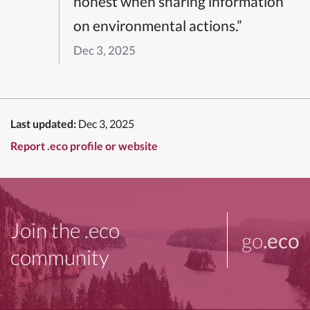
honest when sharing information
on environmental actions.”
Dec 3, 2025
Last updated:
Dec 3, 2025
Report .eco profile or website
Join the .eco
go
.eco
community