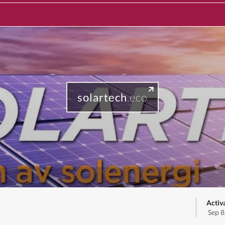
solartech
.eco
Activ
Sep 8