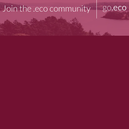
go
.eco
Join the .eco community