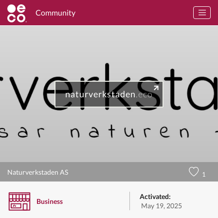
Community
naturverkstaden
.eco
Naturverkstaden AS
1
Activated:
Business
May 19, 2025