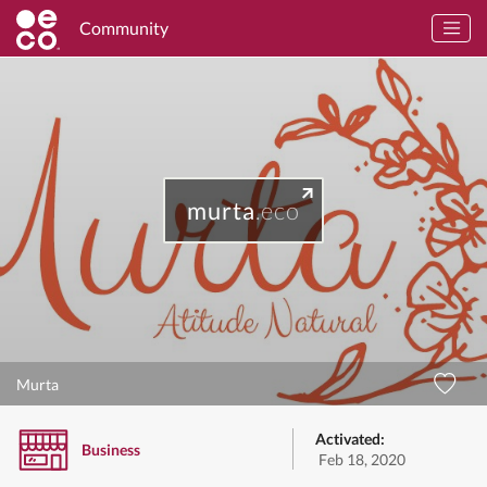
Community
murta
.eco
Murta
Activated:
Business
Feb 18, 2020