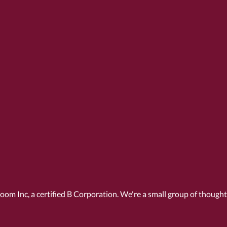
Room Inc, a
certified B Corporation
. We're a small group of though