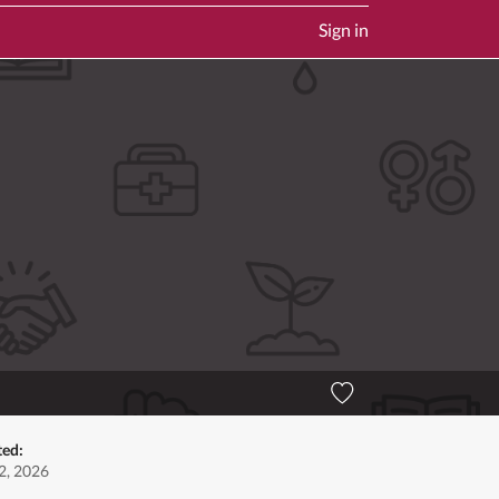
Sign in
ted:
2, 2026