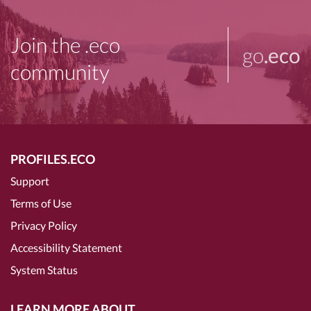
Join the .eco
go
.eco
community
PROFILES.ECO
Support
Terms of Use
Privacy Policy
Accessibility Statement
System Status
LEARN MORE ABOUT