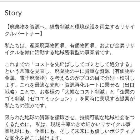
Story
【廃棄物を資源へ。経費削減と環境保護を両立するリサイ
クルパートナー】
私たちは、産業廃棄物回収、有価物回収、および金属リサ
イクルを軸に活動する地域密着型の事業者です。
これまでの「コストを先延ばししてゴミとして処分する」
という常識を見直し、廃棄物の中に貴重な資源（有価物や
金属、電子廃棄物）を考えるのがプロの目で分別・検討し
ます。これを最適な売却・資源再化ルートに乗せる（出口
戦略）ことで、お客様の「大幅なコスト削減」と「企業の
ゴミ削減（ゼロエミッション）」を同時に実現する提案が
私たちの強みです。
限られた地球の資源を循環させ、持続可能な地域社会をつ
くるために。 私は、現場主導のきめ細かいリサイクル事
業地球にも、企業にも、そして未来にも優しいポジティブ
な変化を起こし続けます。