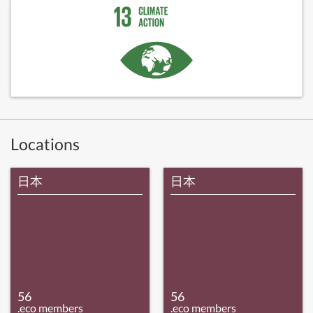
Locations
日本
日本
56
56
.eco members
.eco members