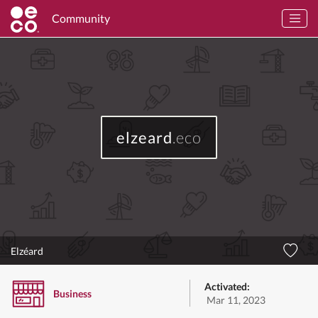
Community
elzeard
.eco
Elzéard
Activated:
Business
Mar 11, 2023