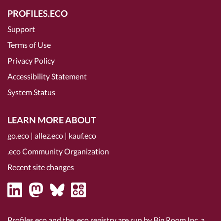
PROFILES.ECO
Support
Terms of Use
Privacy Policy
Accessibility Statement
System Status
LEARN MORE ABOUT
go.eco
|
allez.eco
|
kauf.eco
.eco Community Organization
Recent site changes
Profiles.eco and the .eco registry are run by Big Room Inc, a