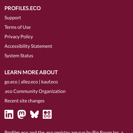
PROFILES.ECO
Support
Terms of Use
Privacy Policy
Accessibility Statement
System Status
LEARN MORE ABOUT
go.eco
|
allez.eco
|
kauf.eco
.eco Community Organization
Recent site changes
Profiles.eco and the .eco registry are run by Big Room Inc, a