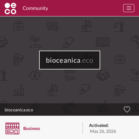
Community
bioceanica
.eco
bioceanica.eco
Activated:
Business
May 26, 2026