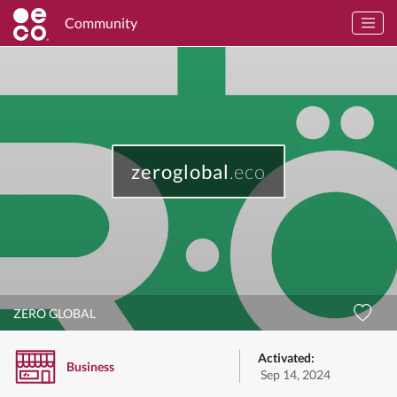
Community
zeroglobal
.eco
ZERO GLOBAL
Activated:
Business
Sep 14, 2024