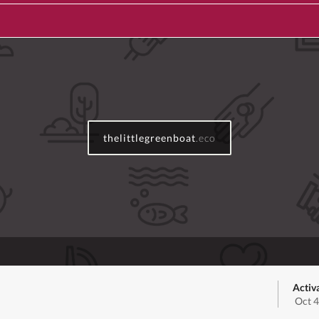
thelittlegreenboat
.eco
Activ
Oct 4