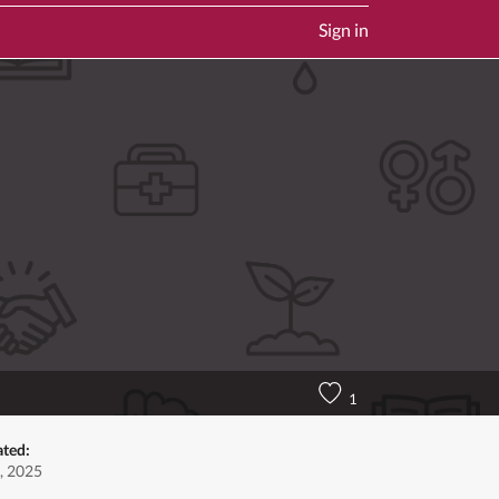
Sign in
1
ated:
, 2025