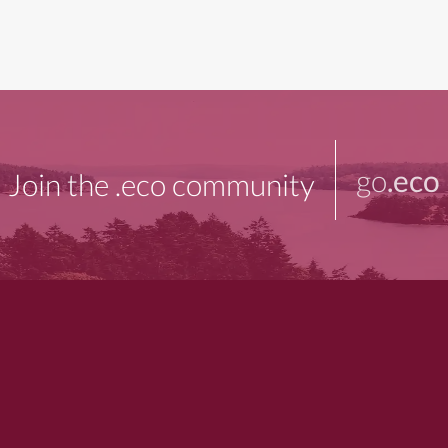
go
.eco
Join the .eco community