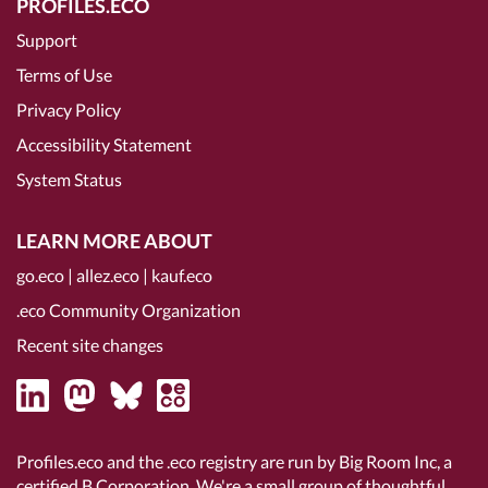
PROFILES.ECO
Support
Terms of Use
Privacy Policy
Accessibility Statement
System Status
LEARN MORE ABOUT
go.eco
|
allez.eco
|
kauf.eco
.eco Community Organization
Recent site changes
Profiles.eco and the .eco registry are run by Big Room Inc, a
certified B Corporation
. We're a small group of thoughtful,