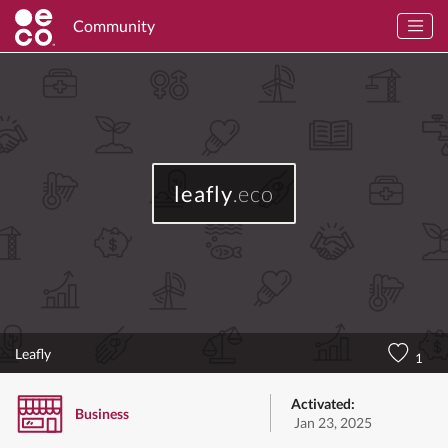
Community
leafly
.eco
Leafly
1
Activated:
Business
Jan 23, 2025