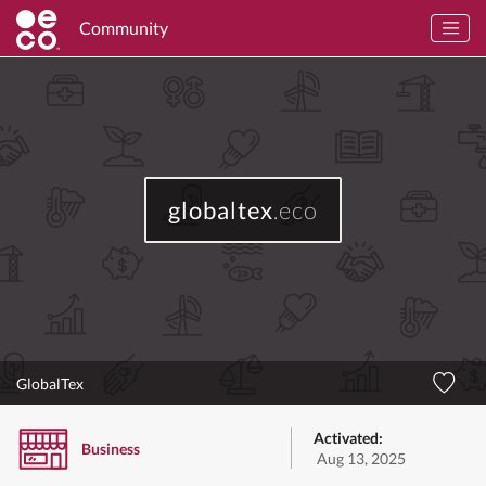
Community
globaltex
.eco
GlobalTex
Activated:
Business
Aug 13, 2025