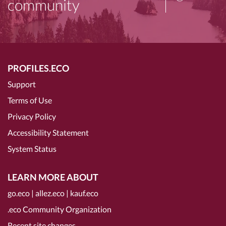
community
PROFILES.ECO
Support
Terms of Use
Privacy Policy
Accessibility Statement
System Status
LEARN MORE ABOUT
go.eco
|
allez.eco
|
kauf.eco
.eco Community Organization
Recent site changes