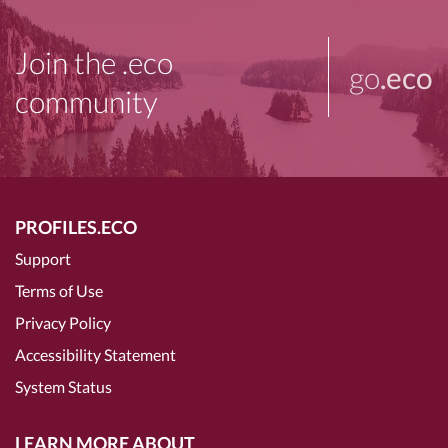
Join the .eco
go
.eco
community
PROFILES.ECO
Support
Terms of Use
Privacy Policy
Accessibility Statement
System Status
LEARN MORE ABOUT