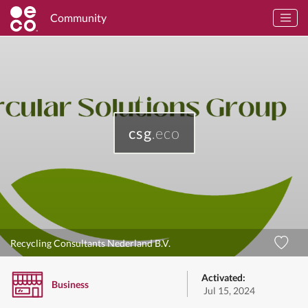
Community
csg
.eco
Recycling Consultants Nederland B.V.
Activated:
Business
Jul 15, 2024