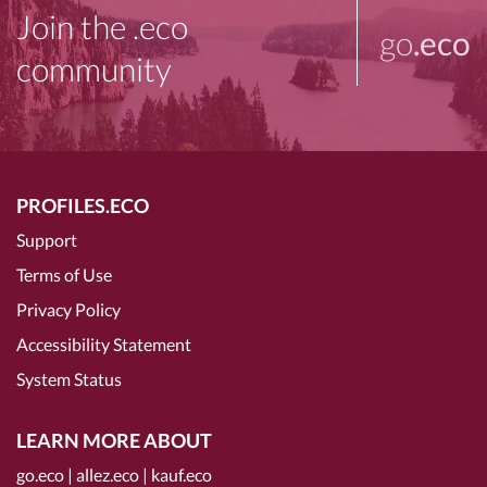
Join the .eco
go
.eco
community
PROFILES.ECO
Support
Terms of Use
Privacy Policy
Accessibility Statement
System Status
LEARN MORE ABOUT
go.eco
|
allez.eco
|
kauf.eco