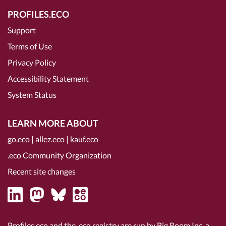
PROFILES.ECO
Support
Terms of Use
Privacy Policy
Accessibility Statement
System Status
LEARN MORE ABOUT
go.eco
|
allez.eco
|
kauf.eco
.eco Community Organization
Recent site changes
Profiles.eco and the .eco registry are run by Big Room Inc, a